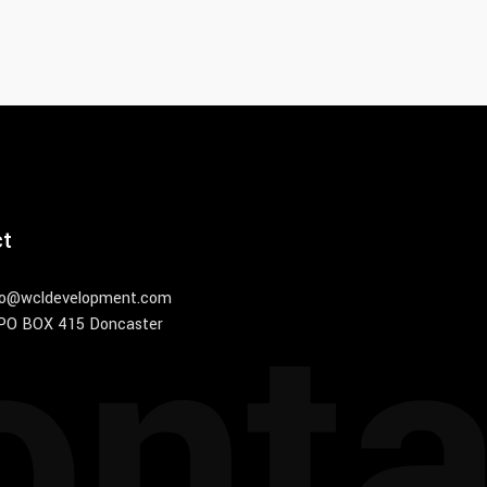
ct
onta
nfo@wcldevelopment.com
 PO BOX 415 Doncaster