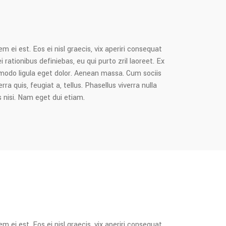
m ei est. Eos ei nisl graecis, vix aperiri consequat
i rationibus definiebas, eu qui purto zril laoreet. Ex
mmodo ligula eget dolor. Aenean massa. Cum sociis
 quis, feugiat a, tellus. Phasellus viverra nulla
s nisi. Nam eget dui etiam.
m ei est. Eos ei nisl graecis, vix aperiri consequat