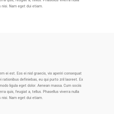
 quis, feugiat a, tellus. Phasellus viverra nulla
s nisi. Nam eget dui etiam.
m ei est. Eos ei nisl graecis, vix aperiri consequat
i rationibus definiebas, eu qui purto zril laoreet. Ex
mmodo ligula eget dolor. Aenean massa. Cum sociis
 quis, feugiat a, tellus. Phasellus viverra nulla
s nisi. Nam eget dui etiam.