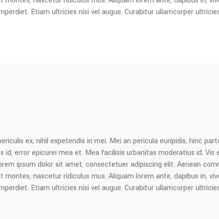
ontes, nascetur ridiculus mus. Aliquam lorem ante, dapibus in, viverra
erdiet. Etiam ultricies nisi vel augue. Curabitur ullamcorper ultricie
culis ex, nihil expetendis in mei. Mei an pericula euripidis, hinc parte
s id, error epicurei mea et. Mea facilisis urbanitas moderatius id. Vis e
. Lorem ipsum dolor sit amet, consectetuer adipiscing elit. Aenean co
ontes, nascetur ridiculus mus. Aliquam lorem ante, dapibus in, viverra
erdiet. Etiam ultricies nisi vel augue. Curabitur ullamcorper ultricie