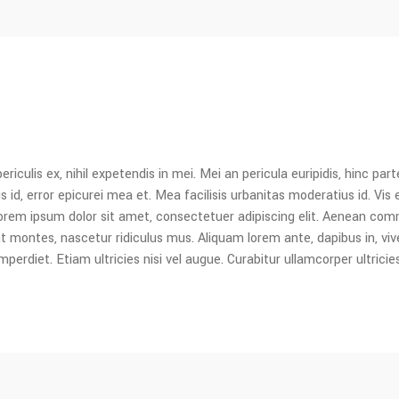
culis ex, nihil expetendis in mei. Mei an pericula euripidis, hinc parte
s id, error epicurei mea et. Mea facilisis urbanitas moderatius id. Vis e
. Lorem ipsum dolor sit amet, consectetuer adipiscing elit. Aenean co
ontes, nascetur ridiculus mus. Aliquam lorem ante, dapibus in, viverra
erdiet. Etiam ultricies nisi vel augue. Curabitur ullamcorper ultricie