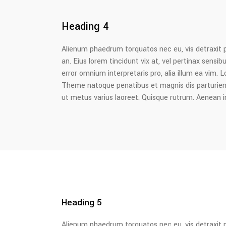
Heading 4
Alienum phaedrum torquatos nec eu, vis detraxit peri
an. Eius lorem tincidunt vix at, vel pertinax sensibu
error omnium interpretaris pro, alia illum ea vim
Theme natoque penatibus et magnis dis parturient m
ut metus varius laoreet. Quisque rutrum. Aenean imp
Heading 5
Alienum phaedrum torquatos nec eu, vis detraxit peri