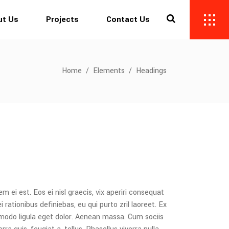
ut Us
Projects
Contact Us
Home
/
Elements
/
Headings
m ei est. Eos ei nisl graecis, vix aperiri consequat
i rationibus definiebas, eu qui purto zril laoreet. Ex
mmodo ligula eget dolor. Aenean massa. Cum sociis