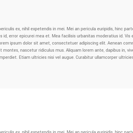
culis ex, nihil expetendis in mei. Mei an pericula euripidis, hinc parte
s id, error epicurei mea et. Mea facilisis urbanitas moderatius id. Vis e
. Lorem ipsum dolor sit amet, consectetuer adipiscing elit. Aenean co
ontes, nascetur ridiculus mus. Aliquam lorem ante, dapibus in, viverra
erdiet. Etiam ultricies nisi vel augue. Curabitur ullamcorper ultricie
culis ex, nihil expetendis in mei. Mei an pericula euripidis, hinc parte